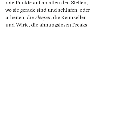
rote Punkte auf an allen den Stellen, 
wo sie gerade sind und schlafen, oder 
arbeiten, die 
sleeper
, die Keimzellen 
und Wirte, die ahnungslosen Freaks 
und die, die es verstanden haben, 
alle, die wir kennen und die, die wir 
noch nicht kennen. Vielleicht ging 
heute jemand meine Straße entlang, 
der einen Satz schreiben oder eine 
Ausstellung machen wird, die etwas 
für mich ändert, ohne dass ich es 
genau kennen kann (denn das haben 
Leute auch schon mal gemacht und 
ich habe Sätze gefunden und 
Ausstellungen gesehen, auch wenn 
ich nicht glaube, dass sie schon 
einmal meine Straße lang gegangen 
sind, denn meine Straße ist sehr kurz 
und führt nirgends hin, wo man 