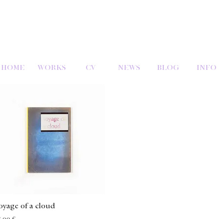
HOME
WORKS
CV
NEWS
BLOG
INFO
Schnellansicht
oyage of a cloud
reis
5,00 €